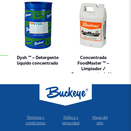
Dysh ™ – Detergente
Concentrado
líquido concentrado
FoodMaster ™ –
Limpiador /
Desengrasante de Uso
Pesado
Términos y
Política y
Mapa del
condiciones
privacidad
sitio