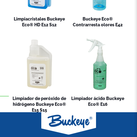
Limpiacristales Buckeye
Buckeye Eco®
Eco® HD E12 S12
Contrarresta olores E42
Limpiador de peróxido de
Limpiador ácido Buckeye
hidrógeno Buckeye Eco®
Eco® E16
E15 S15