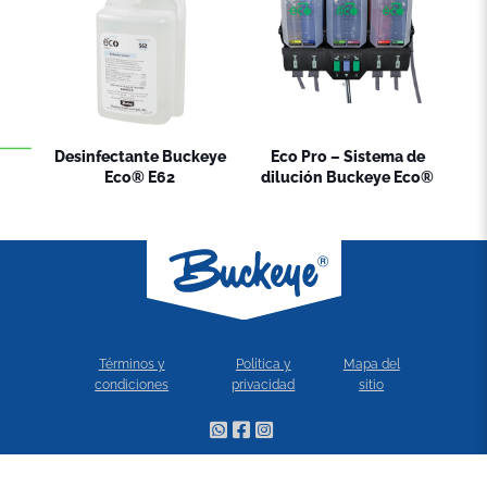
Desinfectante Buckeye
Eco Pro – Sistema de
Eco® E62
dilución Buckeye Eco®
Términos y
Política y
Mapa del
condiciones
privacidad
sitio
© 2022 Buckeye - All rights reserved. | Diseño:
ARWEB.com